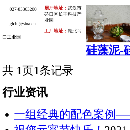
展厅地址：
武汉市
027-83363200
硚口区长丰科技产
业园
glchl@sina.cn
工厂地址：
湖北马
口工业园
硅藻泥-
共
1
页
1
条记录
行业资讯
一组经典的配色案例—
祝您元宵节快乐！
2021