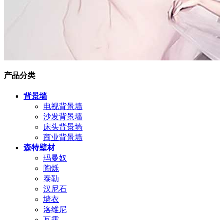
产品分类
背景墙
电视背景墙
沙发背景墙
床头背景墙
商业背景墙
森特壁材
玛曼奴
陶烁
泰勒
汉尼石
墙衣
洛维尼
瓦露