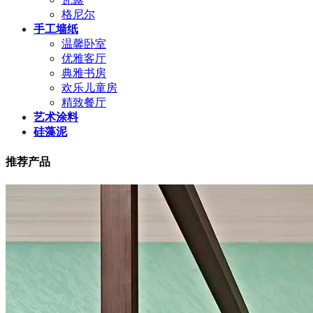
格尼尔
手工墙纸
温馨卧室
优雅客厅
典雅书房
欢乐儿童房
精致餐厅
艺术涂料
硅藻泥
推荐产品