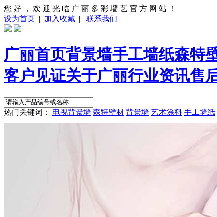
您 好 ， 欢 迎 光 临 广 丽 多 彩 墙 艺 官 方 网 站 ！
设为首页
|
加入收藏
|
联系我们
广丽首页
背景墙
手工墙纸
森特
客户见证
关于广丽
行业资讯
售
热门关键词：
电视背景墙
森特壁材
背景墙
艺术涂料
手工墙纸