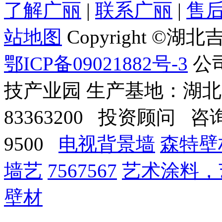
了解广丽
|
联系广丽
|
售
站地图
Copyright 
鄂ICP备09021882号-3
公
技产业园 生产基地：湖
83363200 投资顾问 咨询电话
9500
电视背景墙
森特壁
墙艺
7567567
艺术涂料，
壁材