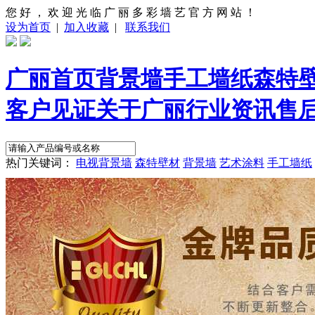
您 好 ， 欢 迎 光 临 广 丽 多 彩 墙 艺 官 方 网 站 ！
设为首页
|
加入收藏
|
联系我们
广丽首页
背景墙
手工墙纸
森特
客户见证
关于广丽
行业资讯
售
热门关键词：
电视背景墙
森特壁材
背景墙
艺术涂料
手工墙纸