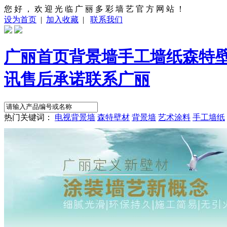
您 好 ， 欢 迎 光 临 广 丽 多 彩 墙 艺 官 方 网 站 ！
设为首页
|
加入收藏
|
联系我们
广丽首页
背景墙
手工墙纸
森特
讯
售后承诺
联系广丽
热门关键词：
电视背景墙
森特壁材
背景墙
艺术涂料
手工墙纸