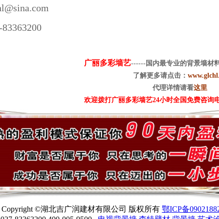
hl@sina.com
3363200
广丽多彩墙艺
------国内最专业的背景墙
了解更多请点击：
www.glchl
代理详情请看
这里
欢迎拨打广丽多彩墙艺24小时全国免费咨询电话：4
Copyright ©湖北吉广润建材有限公司 版权所有
鄂ICP备0902188