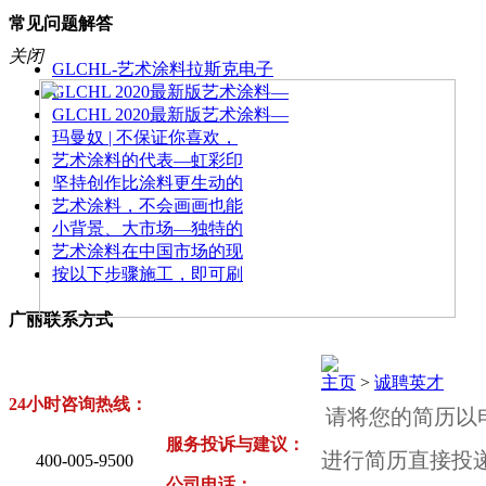
常见问题解答
关闭
GLCHL-艺术涂料拉斯克电子
GLCHL 2020最新版艺术涂料—
GLCHL 2020最新版艺术涂料—
玛曼奴 | 不保证你喜欢，
艺术涂料的代表—虹彩印
坚持创作比涂料更生动的
艺术涂料，不会画画也能
小背景、大市场—独特的
艺术涂料在中国市场的现
按以下步骤施工，即可刷
广丽联系方式
主页
>
诚聘英才
24小时咨询热线：
请将您的简历以
服务投诉与建议：
进行简历直接投
400-005-9500
公司电话：