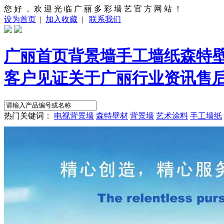
您 好 ， 欢 迎 光 临 广 丽 多 彩 墙 艺 官 方 网 站 ！
设为首页
|
加入收藏
|
联系我们
广丽首页
背景墙
手工墙纸
森特
客户见证
关于广丽
行业资讯
售
热门关键词：
电视背景墙
森特壁材
背景墙
艺术涂料
手工墙纸