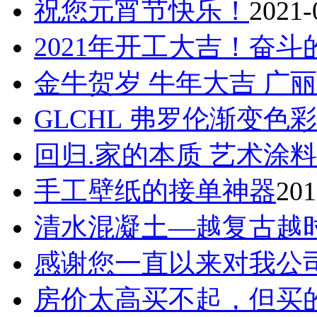
祝您元宵节快乐！
2021-
2021年开工大吉！奋
金牛贺岁 牛年大吉 广
GLCHL 弗罗伦渐变色彩
回归.家的本质 艺术涂料
手工壁纸的接单神器
201
清水混凝土—越复古越
感谢您一直以来对我公
房价太高买不起，但买