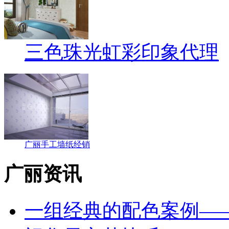
三色珠光虹彩印象代理
广丽手工墙纸经销
广丽资讯
一组经典的配色案例—