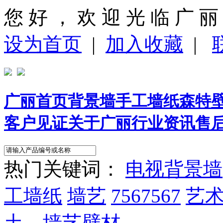
您 好 ， 欢 迎 光 临 广 丽
设为首页
|
加入收藏
|
广丽首页
背景墙
手工墙纸
森特
客户见证
关于广丽
行业资讯
售
热门关键词：
电视背景墙
工墙纸
墙艺
7567567
艺
土，墙艺壁材