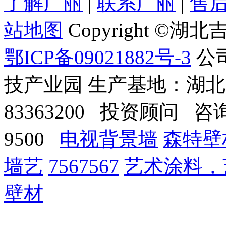
了解广丽
|
联系广丽
|
售
站地图
Copyright 
鄂ICP备09021882号-3
公
技产业园 生产基地：湖
83363200 投资顾问 咨询电话
9500
电视背景墙
森特壁
墙艺
7567567
艺术涂料，
壁材